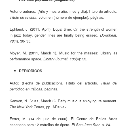
Autor o autores. (Año y mes ó año, mes y día).Título de artículo.
Título de revista
, volumen (número de ejemplar), páginas.
Ephland, J. (2011, April). Equal time: On the strength of women
in jazz today, gender lines are finally being erased.
Downbeat,
78
(4), 30- 35.
Moyer, M. (2011, March 1). Music for the masses: Library as
performance space.
Library Journal, 136
(4): 53.
PERIÓDICOS
Autor. (Fecha de publicación). Título del artículo.
Título del
periódico en itálicas
, páginas.
Kenyon, N. (2011, March 6). Early music is enjoying its moment.
The New York Times
, pp. AR16-17.
Ferrer, M. (14 de julio de 2000). El Centro de Bellas Artes
escenario para 12 estrellas de ópera.
El San Juan Star
, p. 24.