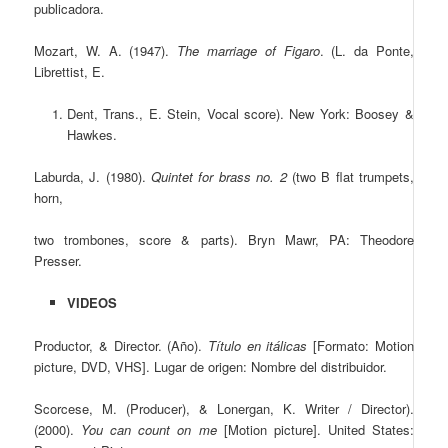
publicadora.
Mozart, W. A. (1947).
The marriage of Figaro
. (L. da Ponte,
Librettist, E.
Dent, Trans., E. Stein, Vocal score). New York: Boosey &
Hawkes.
Laburda, J. (1980).
Quintet for brass no. 2
(two B flat trumpets,
horn,
two trombones, score & parts). Bryn Mawr, PA: Theodore
Presser.
VIDEOS
Productor, & Director. (Año).
Título en itálicas
[Formato: Motion
picture, DVD, VHS]. Lugar de origen: Nombre del distribuidor.
Scorcese, M. (Producer), & Lonergan, K. Writer / Director).
(2000).
You can count on me
[Motion picture]. United States: