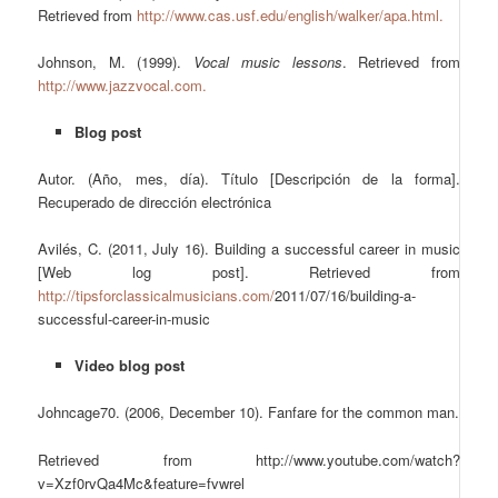
Retrieved from
http://www.cas.usf.edu/english/walker/apa.html.
Johnson, M. (1999).
Vocal music lessons
. Retrieved from
http://www.jazzvocal.com.
Blog post
Autor. (Año, mes, día). Título [Descripción de la forma].
Recuperado de dirección electrónica
Avilés, C. (2011, July 16). Building a successful career in music
[Web log post]. Retrieved from
http://tipsforclassicalmusicians.com/
2011/07/16/building-a-
successful-career-in-music
Video blog post
Johncage70. (2006, December 10). Fanfare for the common man.
Retrieved from
http://www.youtube.com/watch?
v=Xzf0rvQa4Mc&feature=fvwrel