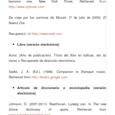
become one.
New York Times
. Retrieved fr
om
http://www.nytimes.com
De viaje por los caminos de Mozart. (7 de julio de 2005).
El
Nuevo Día
.
Recupera
do de http://www.endi.com
Libro (versión electrónica)
Autor. (Año de publicación). Título del libro en itálicas. doi (si
tiene) o Recuperado de dirección electrónica.
Sadie, J. A. (Ed.). (1998).
Companion to Baroque music
.
Retrieved from
http://books.google.com
Artículo de diccionario o enciclopedia (versión
electrónica)
Johnson, D. (2007-2011). Beethoven, Ludwig van. In
The new
Grove dictionary of opera.
Retrieved from
www.oxfordmusiconline.com