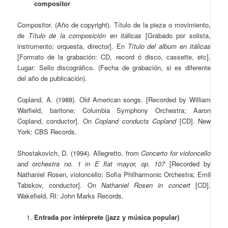
compositor
Compositor. (Año de copyright). Título de la pieza o movimiento,
de
Título de la composición en itálicas
[Grabado por solista,
instrumento; orquesta, director]. En
Título del album en itálicas
[Formato de la grabación: CD, record ó disco, cassette, etc].
Lugar: Sello discográfico. (Fecha de grabación, si es diferente
del año de publicación).
Copland, A. (1988). Old American songs. [Recorded by William
Warfield, baritone; Columbia Symphony Orchestra; Aaron
Copland, conductor]. On
Copland conducts Copland
[CD]. New
York: CBS Records.
Shostakovich, D. (1994). Allegretto, from
Concerto for violoncello
and orchestra no. 1 in E flat mayor, op. 107
[Recorded by
Nathaniel Rosen, violoncello; Sofia Philharmonic Orchestra; Emil
Tabskov, conductor]. On
Nathaniel Rosen in concert
[CD].
Wakefield, RI: John Marks Records.
Entrada por intérprete (jazz y música popular)