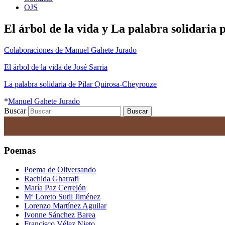
OJS
El árbol de la vida y La palabra solidari
Colaboraciones de Manuel Gahete Jurado
El árbol de la vida de José Sarria
La palabra solidaria de Pilar Quirosa-Cheyrouze
*
Manuel Gahete Jurado
Buscar
Poemas
Poema de Oliversando
Rachida Gharrafi
María Paz Cerrejón
Mª Loreto Sutil Jiménez
Lorenzo Martínez Aguilar
Ivonne Sánchez Barea
Francisco Vélez Nieto