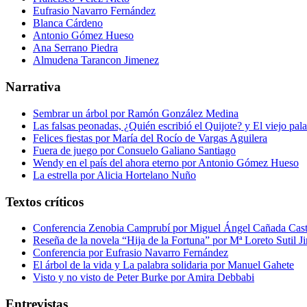
Eufrasio Navarro Fernández
Blanca Cárdeno
Antonio Gómez Hueso
Ana Serrano Piedra
Almudena Tarancon Jimenez
Narrativa
Sembrar un árbol por Ramón González Medina
Las falsas peonadas, ¿Quién escribió el Quijote? y El viejo pal
Felices fiestas por María del Rocío de Vargas Aguilera
Fuera de juego por Consuelo Galiano Santiago
Wendy en el país del ahora eterno por Antonio Gómez Hueso
La estrella por Alicia Hortelano Nuño
Textos críticos
Conferencia Zenobia Camprubí por Miguel Ángel Cañada Cast
Reseña de la novela “Hija de la Fortuna” por Mª Loreto Sutil 
Conferencia por Eufrasio Navarro Fernández
El árbol de la vida y La palabra solidaria por Manuel Gahete
Visto y no visto de Peter Burke por Amira Debbabi
Entrevistas