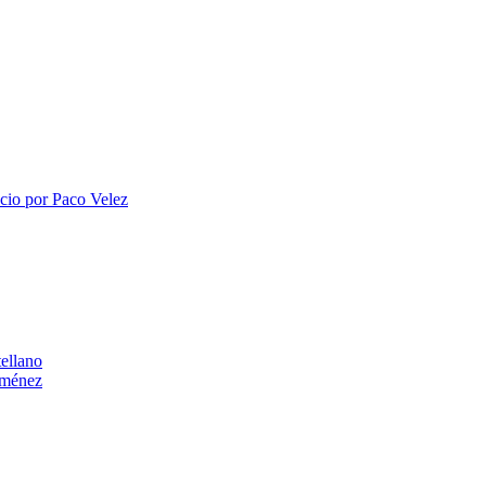
acio por Paco Velez
ellano
Jiménez