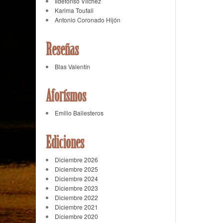
Ildefonso Vílchez
Karima Toufali
Antonio Coronado Hijón
Reseñas
Blas Valentín
Aforísmos
Emilio Ballesteros
Ediciones
Diciembre 2026
Diciembre 2025
Diciembre 2024
Diciembre 2023
Diciembre 2022
Diciembre 2021
Diciembre 2020