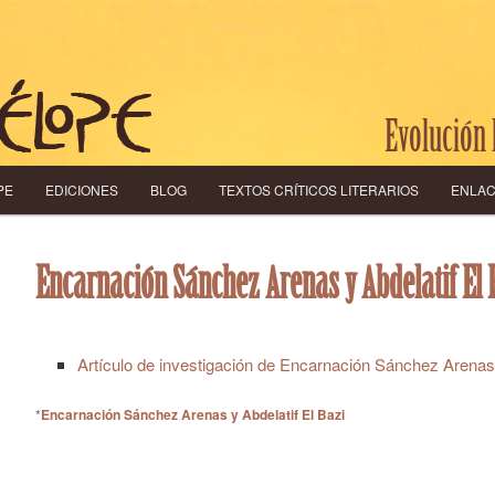
Evolución 
 PRINCIPAL
O SECUNDARIO
PE
EDICIONES
BLOG
TEXTOS CRÍTICOS LITERARIOS
ENLA
Encarnación Sánchez Arenas y Abdelatif El 
Artículo de investigación de Encarnación Sánchez Arenas y
*
Encarnación Sánchez Arenas y Abdelatif El Bazi