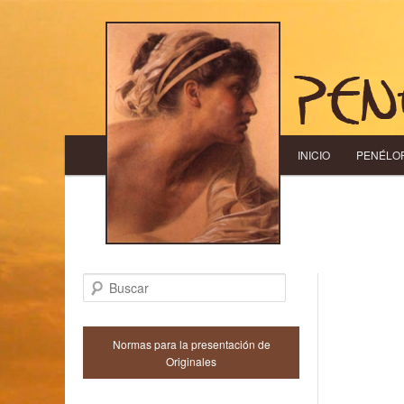
Menú principal
INICIO
IR AL CONTENIDO
IR AL CONTENID
PENÉLO
Buscar
Normas para la presentación de
Originales