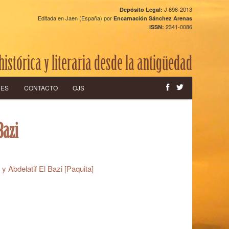
J 696-2013
Depósito Legal:
Editada en Jaen (España) por
Encarnación Sánchez Arenas
2341-0086
ISSN:
histórica y literaria desde la antigüedad
CES
CONTACTO
OJS
Bazi
 Abdelatif El Bazi [Paquita]