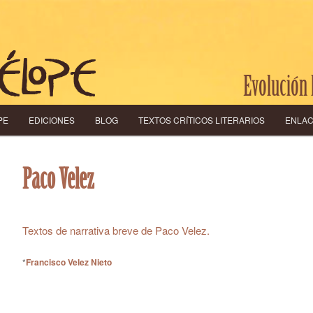
Evolución 
 PRINCIPAL
O SECUNDARIO
PE
EDICIONES
BLOG
TEXTOS CRÍTICOS LITERARIOS
ENLA
Paco Velez
Textos de narrativa breve de Paco Velez.
*
Francisco Velez Nieto