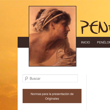
Menú principal
INICIO
IR AL CONTENIDO
IR AL CONTENID
PENÉLO
Buscar
Normas para la presentación de
Originales