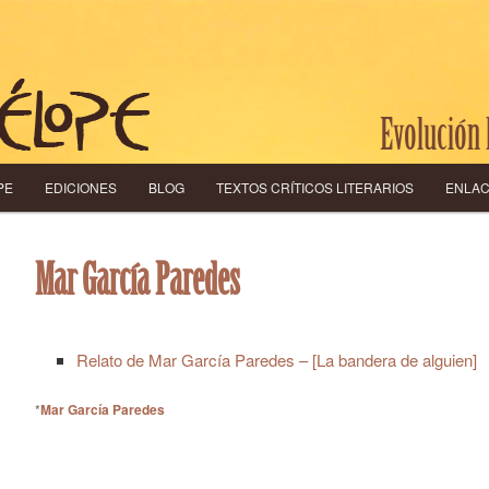
Evolución 
 PRINCIPAL
O SECUNDARIO
PE
EDICIONES
BLOG
TEXTOS CRÍTICOS LITERARIOS
ENLA
Mar García Paredes
Relato de Mar García Paredes – [La bandera de alguien]
*
Mar García Paredes