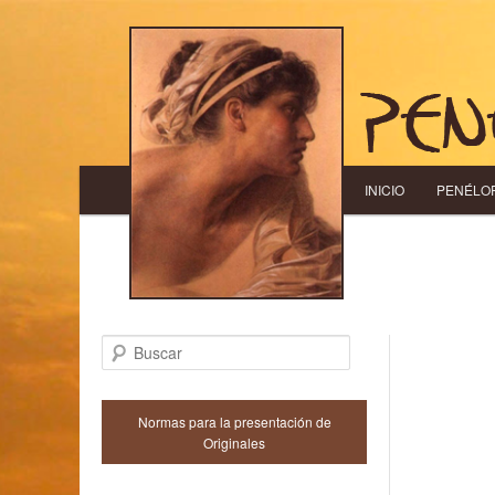
Menú principal
INICIO
IR AL CONTENIDO
IR AL CONTENID
PENÉLO
Buscar
Normas para la presentación de
Originales