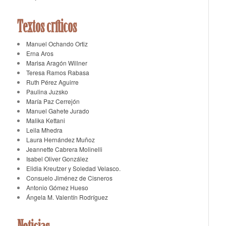
Textos críticos
Manuel Ochando Ortiz
Erna Aros
Marisa Aragón Willner
Teresa Ramos Rabasa
Ruth Pérez Aguirre
Paulina Juzsko
María Paz Cerrejón
Manuel Gahete Jurado
Malika Kettani
Leila Mhedra
Laura Hernández Muñoz
Jeannette Cabrera Molinelli
Isabel Oliver González
Elidia Kreutzer y Soledad Velasco.
Consuelo Jiménez de Cisneros
Antonio Gómez Hueso
Ángela M. Valentín Rodríguez