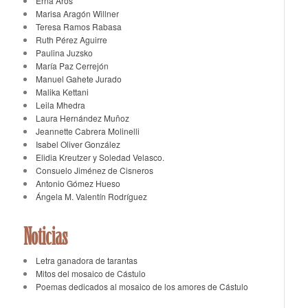
Erna Aros
Marisa Aragón Willner
Teresa Ramos Rabasa
Ruth Pérez Aguirre
Paulina Juzsko
María Paz Cerrejón
Manuel Gahete Jurado
Malika Kettani
Leila Mhedra
Laura Hernández Muñoz
Jeannette Cabrera Molinelli
Isabel Oliver González
Elidia Kreutzer y Soledad Velasco.
Consuelo Jiménez de Cisneros
Antonio Gómez Hueso
Ángela M. Valentín Rodríguez
Noticias
Letra ganadora de tarantas
Mitos del mosaico de Cástulo
Poemas dedicados al mosaico de los amores de Cástulo